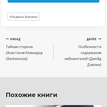
Метки
#
Людмила Вовченко
записи:
Навигация
НАЗАД
ДАЛЕЕ
Тайная сторона
Особенности
по
(Анастасия Командор
содержания
записям
(Darknessia))
небожителей (Джейд
Дэвлин)
Похожие книги