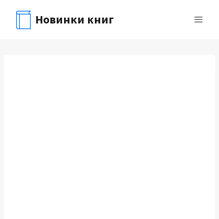
Перейти
Новинки книг
к
содержимому