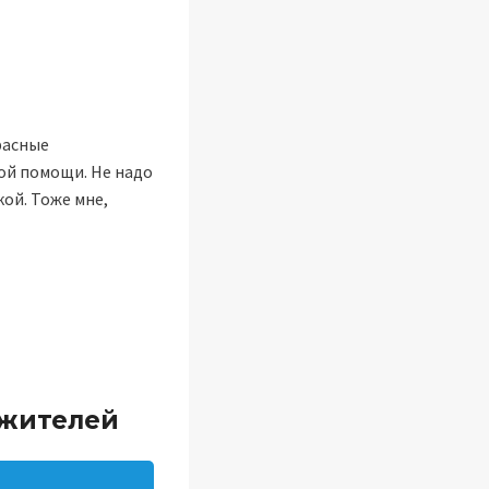
расные
рой помощи. Не надо
кой. Тоже мне,
ожителей