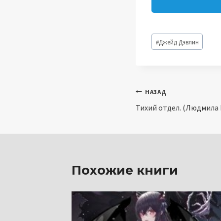
Метки
#
Джейд Дэвлин
записи:
Навигация
НАЗАД
Тихий отдел. (Людмила
по
записям
Похожие книги