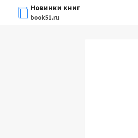
Перейти
Новинки книг
к
book51.ru
содержимому