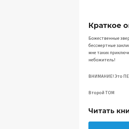
Краткое 
Божественные звер
бессмертные заклин
мне таких приключе
небожитель!
ВНИМАНИЕ! Это П
Второй ТОМ
Читать кн