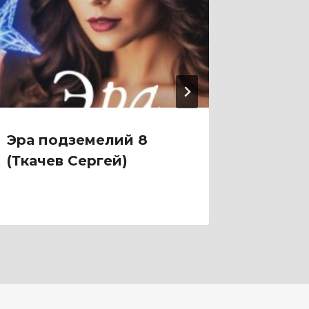
Эра подземелий 8
Эра п
(Ткачев Сергей)
(Ткаче