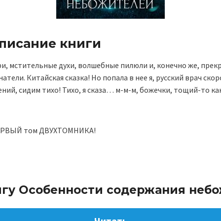
описание книги
и, мстительные духи, волшебные пилюли и, конечно же, прек
атели. Китайская сказка! Но попала в нее я, русский врач ско
ний, сидим тихо! Тихо, я сказа… м-м-м, божечки, тощий-то ка
ЕРВЫЙ том ДВУХТОМНИКА!
игу Особенности содержания неб
Читать