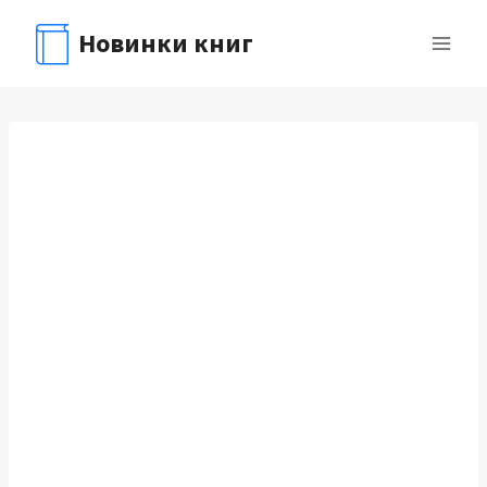
Перейти
Новинки книг
к
содержимому