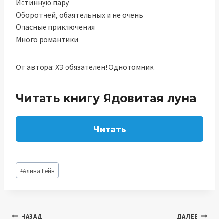
Истинную пару
Оборотней, обаятельных и не очень
Опасные приключения
Много романтики
От автора: ХЭ обязателен! Однотомник.
Читать книгу Ядовитая луна
Читать
Метки
#
Алина Рейн
записи:
Навигация
НАЗАД
ДАЛЕЕ