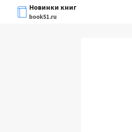
Перейти
Новинки книг
к
book51.ru
содержимому