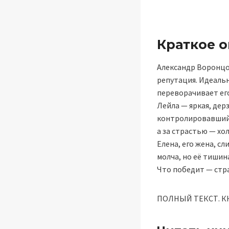
Краткое 
Александр Воронцов
репутация. Идеальн
переворачивает его 
Лейла — яркая, дерз
контролировавший к
а за страстью — хо
Елена, его жена, с
молча, но её тишин
Что победит — стра
ПОЛНЫЙ ТЕКСТ. КН