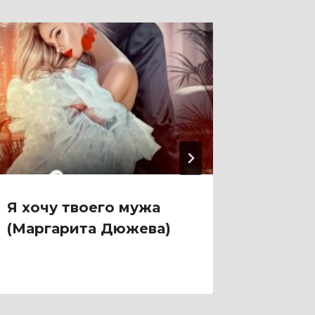
Я хочу твоего мужа
Я ухо
(Маргарита Дюжева)
(Мари