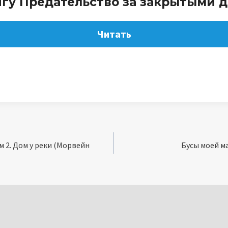
игу Предательство за закрытыми 
Читать
м 2. Дом у реки (Морвейн
Бусы моей м