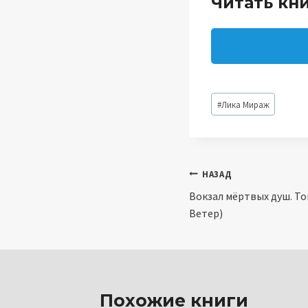
Читать кн
Метки
#
Лика Мираж
записи:
Навигация
НАЗАД
Вокзал мёртвых душ. То
по
Ветер)
записям
Похожие книги