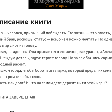
описание книги
 — человек, привыкший побеждать. Его жизнь — это власть, 
ый брак, роскошь, статус — всё, о чем можно мечтать. Но одн
мир с ног на голову.
кая, загадочная. Она врывается в его жизнь, как ураган, и Алек
аждую деталь, вдруг теряет голову. Но за её обаянием скрыв
лодный расчёт.
лишком горда, чтобы бороться за мужа, который предал их семь
а — громче любых слов.
сть или долг? И кто на самом деле держит нити этой игры?
ИГА ЗАВЕРШЕНА!!!