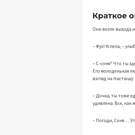
Краткое 
Они возле выхода н
– Фух! Успела, – у
– С-соня? Что ты з
Его молоденькая л
взгляд на Настюшу.
– Дочка, ты тоже е
удивлена. Все, как
– Погоди, Соня… Эт