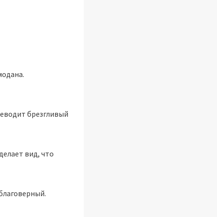
модана.
реводит брезгливый
делает вид, что
 благоверный.