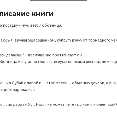
описание книги
а посадку – муж и его любовница.
лыбаюсь я, вручая ошарашенному супругу ручку от громадного че
десь делаешь? – возмущенно протягивает он.
юбовница испуганно хлопает искусственными ресницами и пе
дешь в Дубай с папой и… этой тетей, – объясняю дочери, а она 
 мы договаривались.
о… по работе. Я… Настя не может лететь с нами, – блеет мой