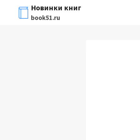
Перейти
Новинки книг
к
book51.ru
содержимому