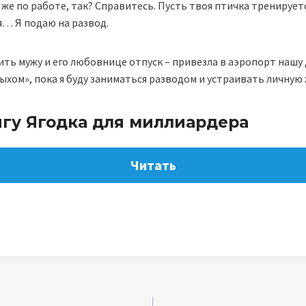
о же по работе, так? Справитесь. Пусть твоя птичка тренирует
я… Я подаю на развод.
ть мужу и его любовнице отпуск – привезла в аэропорт нашу 
хом», пока я буду заниматься разводом и устраивать личную 
игу Ягодка для миллиардера
Читать