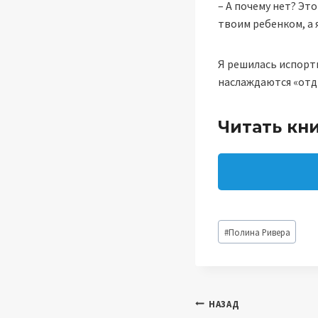
– А почему нет? Эт
твоим ребенком, а 
Я решилась испорти
наслаждаются «отды
Читать кн
Метки
#
Полина Ривера
записи:
Навигация
НАЗАД