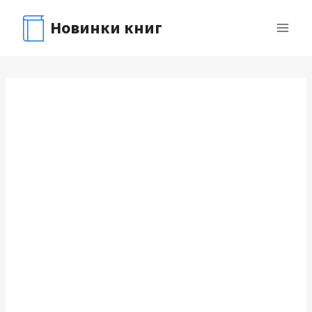
Перейти
Новинки книг
к
содержимому