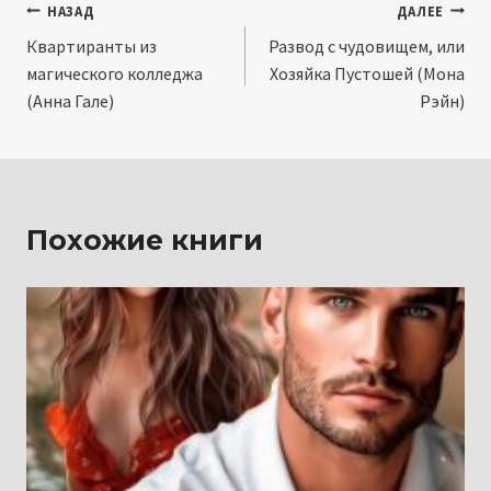
Навигация
НАЗАД
ДАЛЕЕ
Квартиранты из
Развод с чудовищем, или
по
магического колледжа
Хозяйка Пустошей (Мона
записям
(Анна Гале)
Рэйн)
Похожие книги