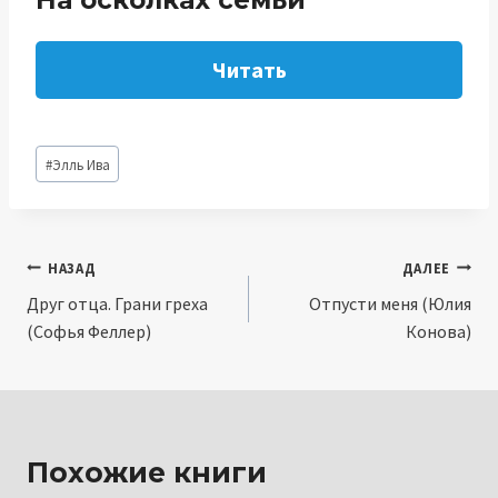
На осколках семьи
Читать
Метки
#
Элль Ива
записи:
Навигация
НАЗАД
ДАЛЕЕ
Друг отца. Грани греха
Отпусти меня (Юлия
по
(Софья Феллер)
Конова)
записям
Похожие книги