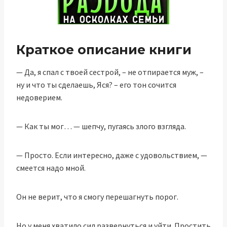
Краткое описание книги
— Да, я спал с твоей сестрой, – не отпирается муж, –
ну и что ты сделаешь, Яся? – его тон сочится
недоверием.
— Как ты мог… — шепчу, пугаясь злого взгляда.
— Просто. Если интересно, даже с удовольствием, —
смеется надо мной.
Он не верит, что я смогу перешагнуть порог.
Но у меня хватило сил развернуться и уйти. Простить