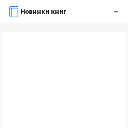
Перейти
Новинки книг
к
содержимому