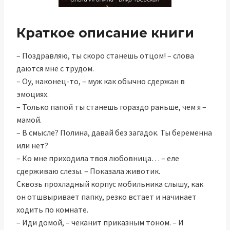
Краткое описание книги
– Поздравляю, ты скоро станешь отцом! – слова
даются мне с трудом.
– Оу, наконец-то, – муж как обычно сдержан в
эмоциях.
– Только папой ты станешь гораздо раньше, чем я –
мамой.
– В смысле? Полина, давай без загадок. Ты беременна
или нет?
– Ко мне приходила твоя любовница… – еле
сдерживаю слезы. – Показала животик.
Сквозь прохладный корпус мобильника слышу, как
он отшвыривает папку, резко встает и начинает
ходить по комнате.
– Иди домой, – чеканит приказным тоном. – И