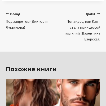
Навигация
НАЗАД
ДАЛЕЕ
Под запретом (Виктория
Попандос, или Как я
по
Лукьянова)
стала принцессой
записям
горгулий (Валентина
Езерская)
Похожие книги