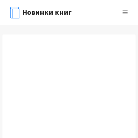
Перейти
Новинки книг
к
содержимому