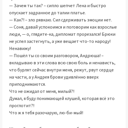
— Зачем ты так? – сипло шепчет Лена и быстро
опускает задранное до талии платье.
— Как?! – зло рявкаю. Сил сдерживать эмоции нет.
— Соня, давай успокоимся и поговорим как взрослые
люди, — о, глядите-ка, дипломат прорезался! Брюки
не успел застегнуть, а уже вещает что-то народу!
Ненавижу!
— Пошёл ты со своим разговором, Андрюша! –
вкладываю в эти слова всю свою боль и ненависть,
что бурлят сейчас внутри меня, режут, рвут сердце
на части, а у Андрея брови удивлённо вверх
приподнимаются.
Что не ожидал от меня, милый?!
Думал, я буду понимающей клушей, которая всё это
проглотит?!
Что ж я тебя разочарую, лю-би-мый!