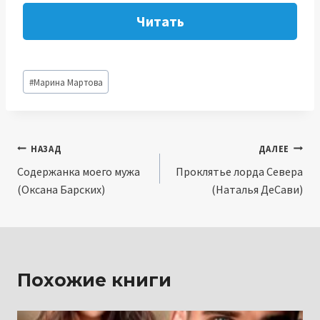
Читать
Метки
#
Марина Мартова
записи:
Навигация
НАЗАД
ДАЛЕЕ
Содержанка моего мужа
Проклятье лорда Севера
по
(Оксана Барских)
(Наталья ДеСави)
записям
Похожие книги