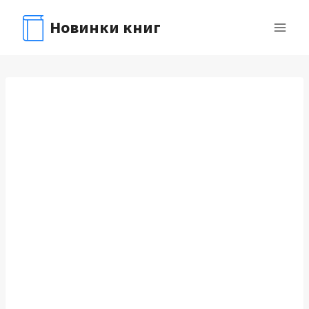
Перейти
Новинки книг
к
содержимому