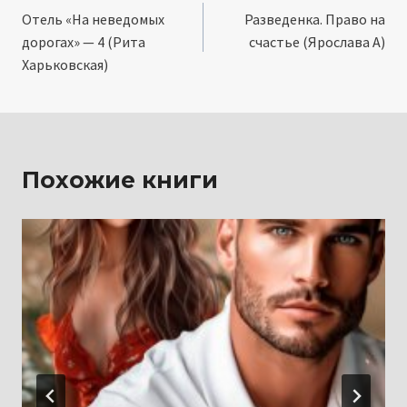
Отель «На неведомых
Разведенка. Право на
по
дорогах» — 4 (Рита
счастье (Ярослава А)
записям
Харьковская)
Похожие книги