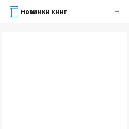
Перейти
Новинки книг
к
содержимому