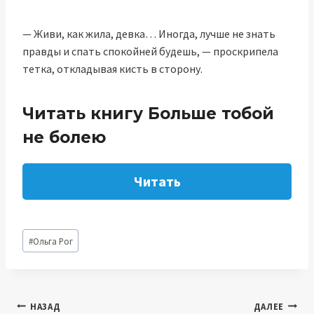
— Живи, как жила, девка… Иногда, лучше не знать
правды и спать спокойней будешь, — проскрипела
тетка, откладывая кисть в сторону.
Читать книгу Больше тобой
не болею
Читать
Метки
#
Ольга Рог
записи:
Навигация
НАЗАД
ДАЛЕЕ