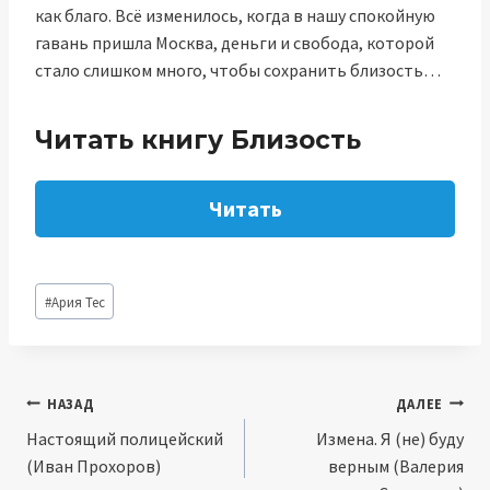
как благо. Всё изменилось, когда в нашу спокойную
гавань пришла Москва, деньги и свобода, которой
стало слишком много, чтобы сохранить близость…
Читать книгу Близость
Читать
Метки
#
Ария Тес
записи:
Навигация
НАЗАД
ДАЛЕЕ
Настоящий полицейский
Измена. Я (не) буду
по
(Иван Прохоров)
верным (Валерия
записям