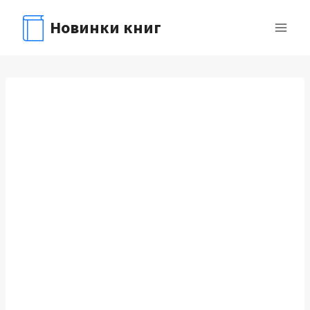
Перейти
Новинки книг
к
содержимому