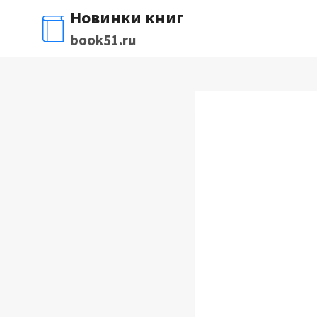
Перейти
Новинки книг
к
book51.ru
содержимому