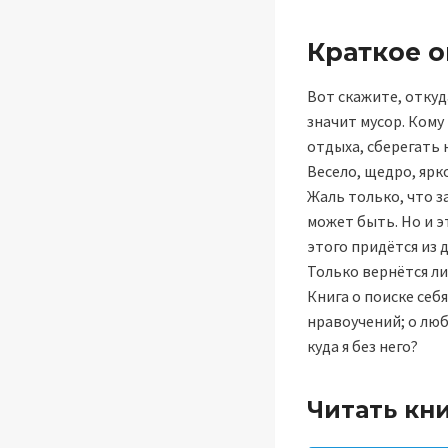
Краткое 
Вот скажите, откуд
значит мусор. Кому
отдыха, сберегать
Весело, щедро, ярко
Жаль только, что з
может быть. Но и эт
этого придётся из 
Только вернётся ли
Книга о поиске себ
нравоучений; о люб
куда я без него?
Читать кн