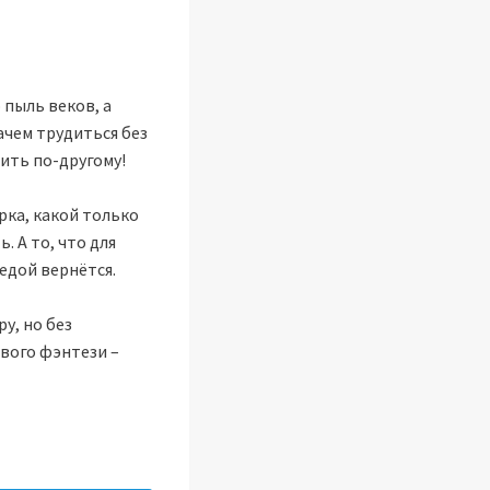
 пыль веков, а
ачем трудиться без
ить по-другому!
рка, какой только
. А то, что для
бедой вернётся.
у, но без
ового фэнтези –