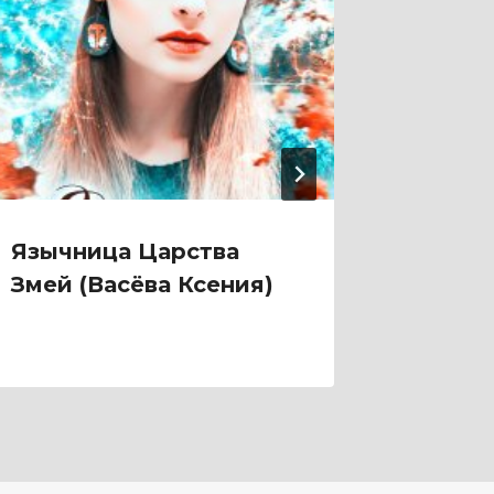
Язычница Царства
Яду, 
Змей (Васёва Ксения)
Придв
(Ольга