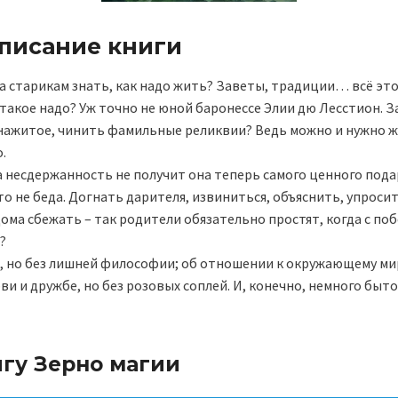
описание книги
а старикам знать, как надо жить? Заветы, традиции… всё это
 такое надо? Уж точно не юной баронессе Элии дю Лесстион. З
 нажитое, чинить фамильные реликвии? Ведь можно и нужно ж
.
а несдержанность не получит она теперь самого ценного пода
о не беда. Догнать дарителя, извиниться, объяснить, упросить
дома сбежать – так родители обязательно простят, когда с по
?
я, но без лишней философии; об отношении к окружающему мир
ви и дружбе, но без розовых соплей. И, конечно, немного быт
игу Зерно магии