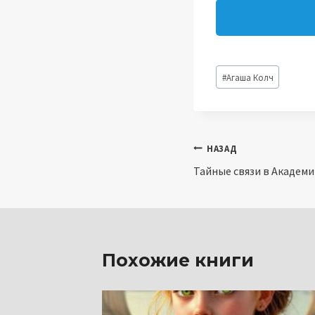
Метки
#
Агаша Колч
записи:
Навигация
НАЗАД
Тайные связи в Академи
по
записям
Похожие книги