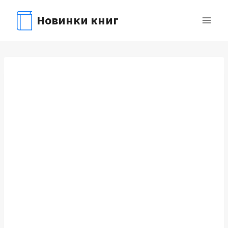
Перейти
Новинки книг
к
содержимому