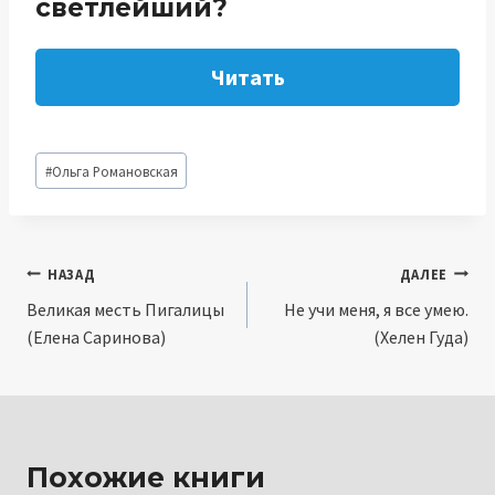
светлейший?
Читать
Метки
#
Ольга Романовская
записи:
Навигация
НАЗАД
ДАЛЕЕ
Великая месть Пигалицы
Не учи меня, я все умею.
по
(Елена Саринова)
(Хелен Гуда)
записям
Похожие книги