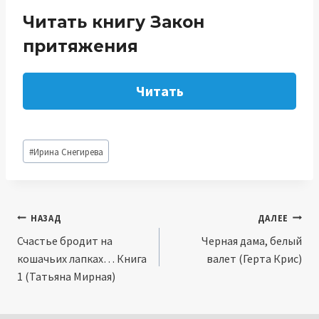
Читать книгу Закон
притяжения
Читать
Метки
#
Ирина Снегирева
записи:
Навигация
НАЗАД
ДАЛЕЕ
Счастье бродит на
Черная дама, белый
по
кошачьих лапках… Книга
валет (Герта Крис)
записям
1 (Татьяна Мирная)