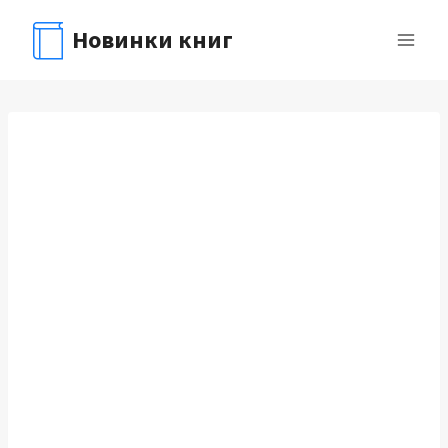
Перейти
Новинки книг
к
содержимому