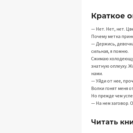
Краткое 
— Нет. Нет, нет. Цв
Почему метка прино
— Держись, девочка
сильная, я помню.
Сжимаю холодеющую
знатную оплеуху. Жи
нами.
— Уйди от нее, про
Волки гонят меня о
Но прежде чем успе
— На нем заговор. 
Читать кн