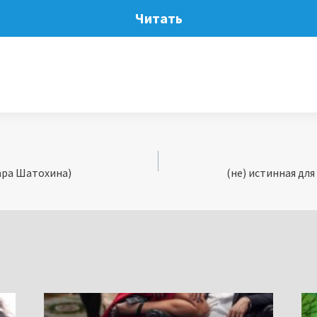
Читать
ара Шатохина)
(не) истинная дл