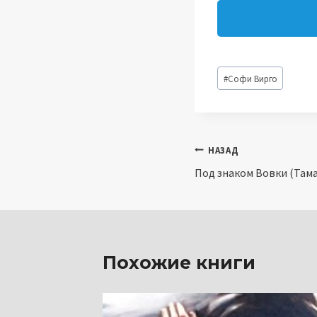
Метки
#
Софи Вирго
записи:
Навигация
НАЗАД
Под знаком Вовки (Там
по
записям
Похожие книги