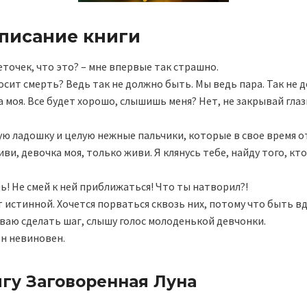
описание книги
еточек, что это? – мне впервые так страшно.
сит смерть? Ведь так не должно быть. Мы ведь пара. Так не 
 моя. Все будет хорошо, слышишь меня? Нет, не закрывай глаз
 ладошку и целую нежные пальчики, которые в свое время о
ви, девочка моя, только живи. Я клянусь тебе, найду того, кт
чь! Не смей к ней приближаться! Что ты натворил?!
т истинной. Хочется порваться сквозь них, потому что быть в
ваю сделать шаг, слышу голос молоденькой девчонки.
Он невиновен.
игу Заговоренная Луна