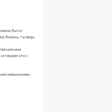
должно быть!
ки, борись, ты ведь
твесили мне
о сотворил это с
дали невыносимо.