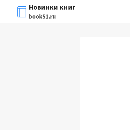
Перейти
Новинки книг
к
book51.ru
содержимому