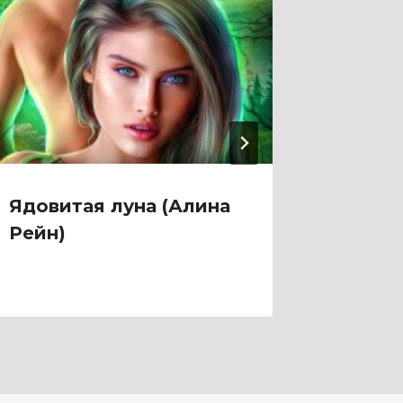
Ядовитая луна (Алина
Яд мо
Рейн)
(Крис