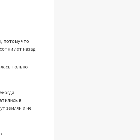
, потому что
отни лет назад.
алась только
Некогда
атились в
ут землян и не
ю.