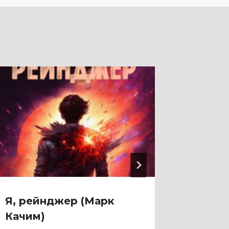
Я, рейнджер (Марк
Я стир
Качим)
(Серг