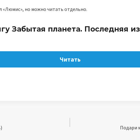
л «Люмис», но можно читать отдельно.
гу Забытая планета. Последняя и
Читать
)
Подари м