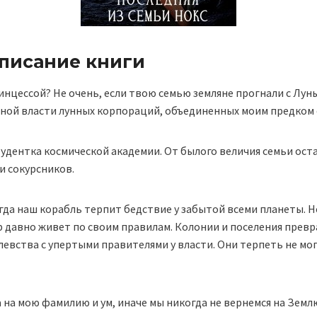
описание книги
нцессой? Не очень, если твою семью земляне прогнали с Луны
рной власти лунных корпораций, объединенных моим предком с
тудентка космической академии. От былого величия семьи ост
и сокурсников.
огда наш корабль терпит бедствие у забытой всеми планеты. 
давно живет по своим правилам. Колонии и поселения превр
левства с упертыми правителями у власти. Они терпеть не мог
 на мою фамилию и ум, иначе мы никогда не вернемся на Земл