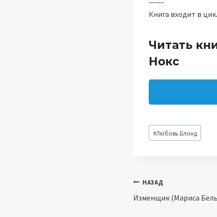
——-
Книга входит в цик
Читать кни
Нокс
Метки
#
Любовь Блонд
записи:
Навигация
НАЗАД
Изменщик (Мариса Бель
по