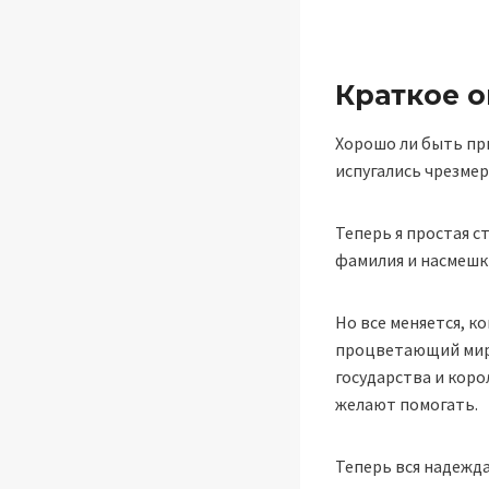
Краткое 
Хорошо ли быть при
испугались чрезме
Теперь я простая с
фамилия и насмешк
Но все меняется, к
процветающий мир 
государства и коро
желают помогать.
Теперь вся надежда