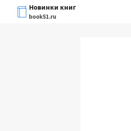
Перейти
Новинки книг
к
book51.ru
содержимому