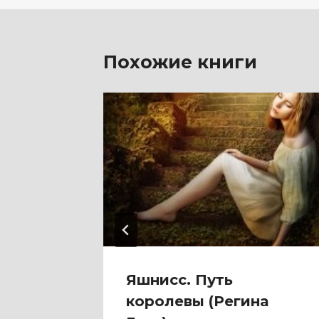
записям
Похожие книги
ень —
Яшнисс. Путь
нко)
королевы (Регина