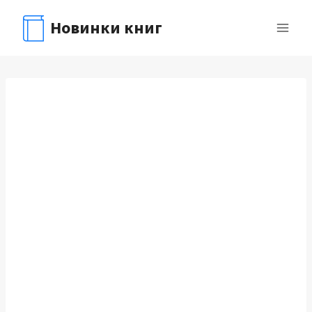
Перейти
Новинки книг
к
содержимому