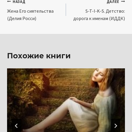
Навигация
НАЗАД
ДАЛЕЕ
Жена Его сиятельства
S-T-I-K-S. Детство:
по
(Делия Росси)
дорога к именам (ИДДК)
записям
Похожие книги