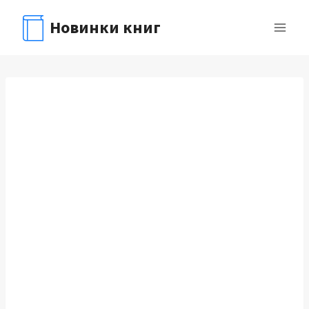
Перейти
Новинки книг
к
содержимому