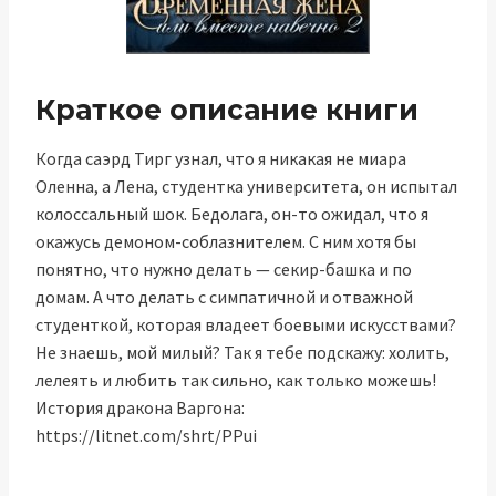
Краткое описание книги
Когда саэрд Тирг узнал, что я никакая не миара
Оленна, а Лена, студентка университета, он испытал
колоссальный шок. Бедолага, он-то ожидал, что я
окажусь демоном-соблазнителем. С ним хотя бы
понятно, что нужно делать — секир-башка и по
домам. А что делать с симпатичной и отважной
студенткой, которая владеет боевыми искусствами?
Не знаешь, мой милый? Так я тебе подскажу: холить,
лелеять и любить так сильно, как только можешь!
История дракона Варгона:
https://litnet.com/shrt/PPui