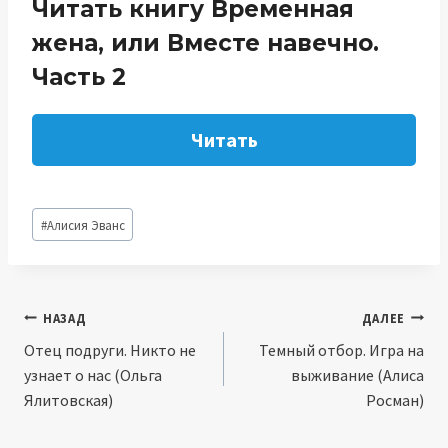
Читать книгу Временная
жена, или Вместе навечно.
Часть 2
Читать
Метки
#
Алисия Эванс
записи:
Навигация
НАЗАД
ДАЛЕЕ
Отец подруги. Никто не
Темный отбор. Игра на
по
узнает о нас (Ольга
выживание (Алиса
записям
Ялитовская)
Росман)