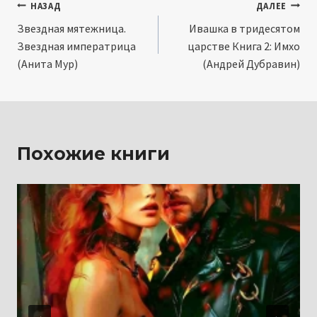
Навигация
НАЗАД
ДАЛЕЕ
Звездная мятежница.
Ивашка в тридесятом
по
Звездная императрица
царстве Книга 2: Имхо
записям
(Анита Мур)
(Андрей Дубравин)
Похожие книги