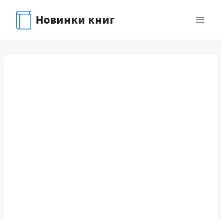
Перейти
Новинки книг
к
содержимому