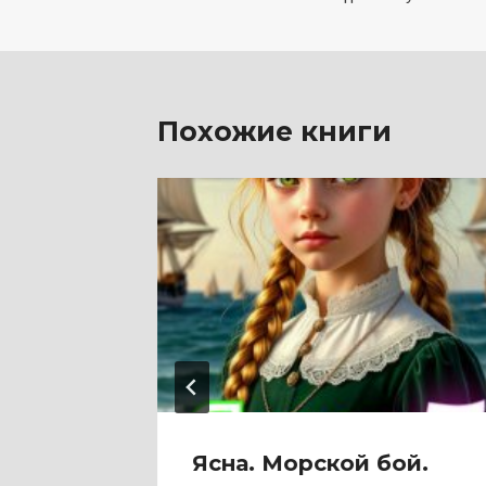
по
записям
Похожие книги
и
Ясна. Морской бой.