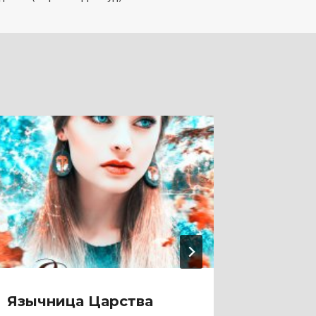
Язычница Царства
Яду, 