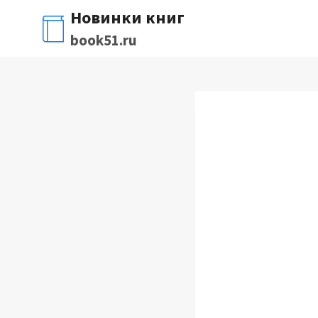
Перейти
Новинки книг
к
book51.ru
содержимому