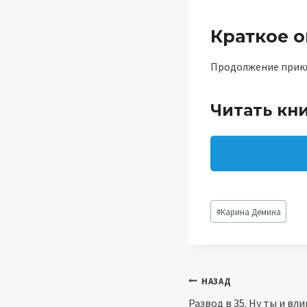
Краткое 
Продолжение приклю
Читать кни
Метки
#
Карина Демина
записи:
Навигация
НАЗАД
Развод в 35. Ну ты и вли