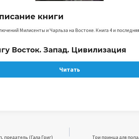
описание книги
чений Милисенты и Чарльза на Востоке. Книга 4 и последняя
гу Восток. Запад. Цивилизация
Читать
п, предатель (Гала Григ)
Три принца для попа