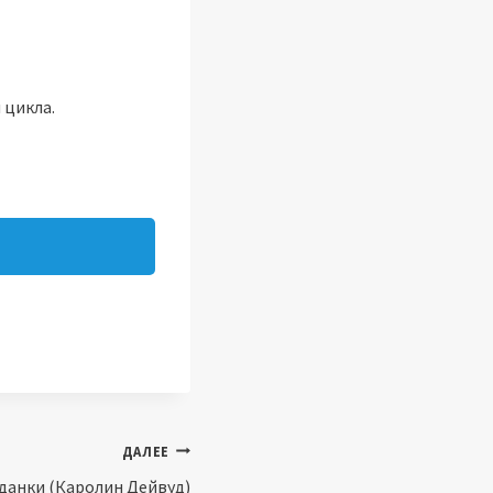
 цикла.
ДАЛЕЕ
данки (Каролин Дейвуд)