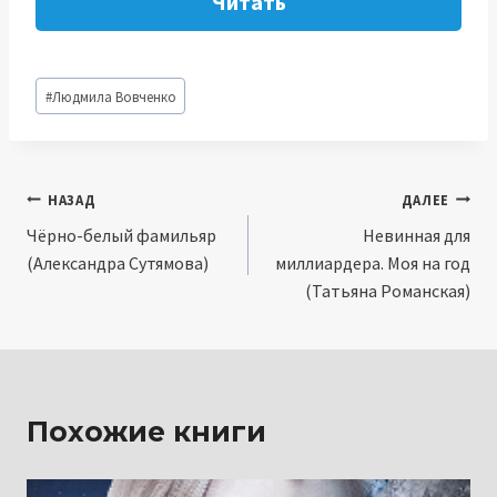
Читать
Метки
#
Людмила Вовченко
записи:
Навигация
НАЗАД
ДАЛЕЕ
Чёрно-белый фамильяр
Невинная для
по
(Александра Сутямова)
миллиардера. Моя на год
записям
(Татьяна Романская)
Похожие книги