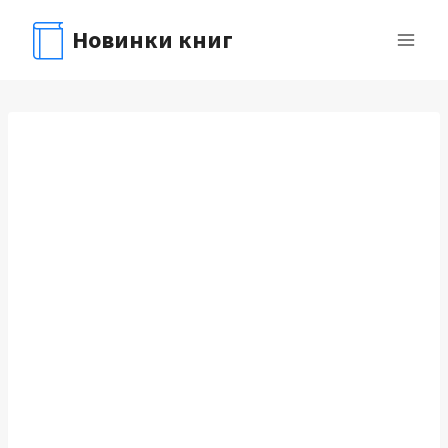
Перейти
Новинки книг
к
содержимому