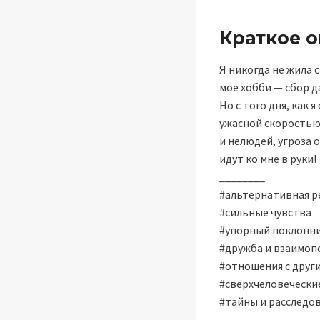
Краткое 
Я никогда не жила 
мое хобби — сбор д
Но с того дня, как 
ужасной скоростью
и нелюдей, угроза 
идут ко мне в руки!
________
#альтернативная р
#сильные чувства
#упорный поклонн
#дружба и взаимо
#отношения с друг
#сверхчеловечески
#тайны и расследо
____________