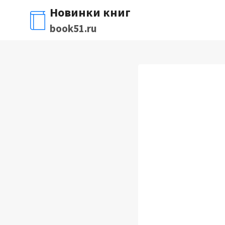
Перейти
Новинки книг
к
book51.ru
содержимому