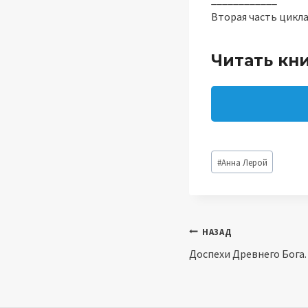
Вторая часть цикл
Читать кн
Метки
#
Анна Лерой
записи:
Навигация
НАЗАД
Доспехи Древнего Бога.
по
записям