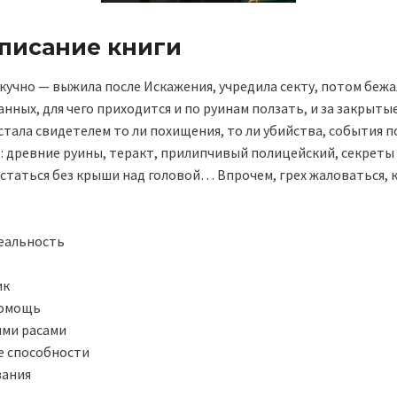
описание книги
скучно — выжила после Искажения, учредила секту, потом бежа
анных, для чего приходится и по руинам ползать, и за закрыты
я стала свидетелем то ли похищения, то ли убийства, события 
: древние руины, теракт, прилипчивый полицейский, секреты
остаться без крыши над головой… Впрочем, грех жаловаться, 
еальность
ик
помощь
ими расами
е способности
вания