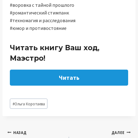
#воровка с тайной прошлого
#романтический стимпанк
#техномагия и расследования
#юмор и противостояние
Читать книгу Ваш ход,
Маэстро!
Читать
Метки
#
Ольга Коротаева
записи:
Навигация
НАЗАД
ДАЛЕЕ