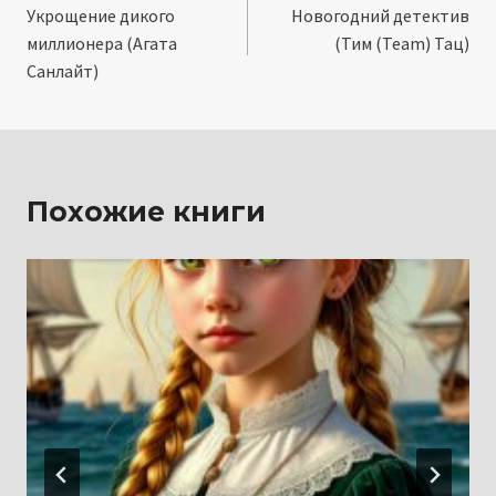
Укрощение дикого
Новогодний детектив
по
миллионера (Агата
(Тим (Team) Тац)
записям
Санлайт)
Похожие книги