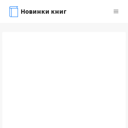
Перейти
Новинки книг
к
содержимому