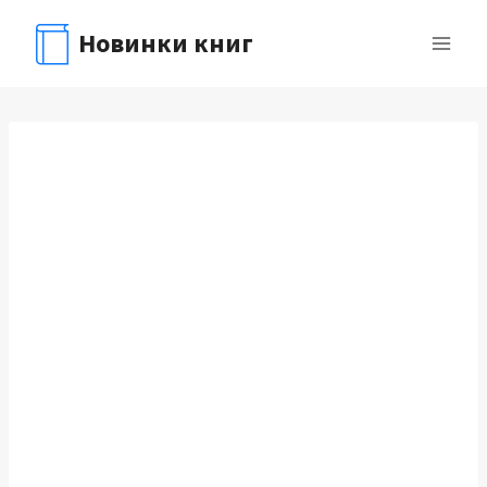
Перейти
Новинки книг
к
содержимому