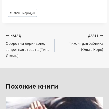
Метки
#
Павел Смородин
записи:
Навигация
НАЗАД
ДАЛЕЕ
Оборотни Бериньоне,
Тихоня для бабника
по
запретная страсть (Тина
(Ольга Корк)
записям
Джель)
Похожие книги