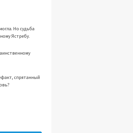
могла. Но судьба
нному Ястребу.
 таинственному
тефакт, спрятанный
бовь?