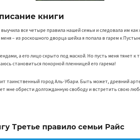
описание книги
к выучила все четыре правила нашей семьи и следовала им как 
меня – из роскошного дворца шейха я попала в гарем к Пусты
гендами, а его лицо скрыто под маской. Но пусть меня тянет к
раюсь становиться покорной пленницей его гарема!
анит таинственный город Аль-Убари. Быть может, древний ар
ожет мне обрести долгожданную свободу и встретить свою лю
игу Третье правило семьи Райс