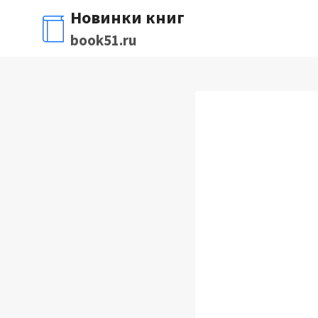
Перейти
Новинки книг
к
book51.ru
содержимому