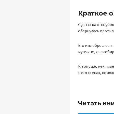
Краткое 
С детства я назубо
обернулась против 
Его имя обросло ле
мужчине, я не соби
К тому же, меня м
в его стенах, пом
Читать кн