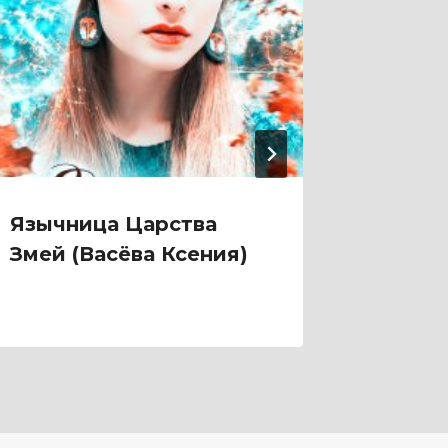
Язычница Царства
Яду, 
Змей (Васёва Ксения)
Придв
(Ольга