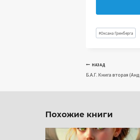
Метки
#
Оксана Гринберга
записи:
Навигация
НАЗАД
Б.А.Г. Книга вторая (А
по
записям
Похожие книги