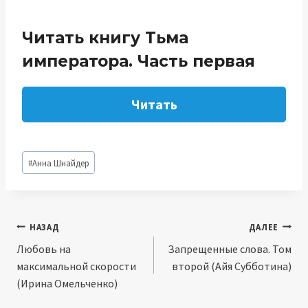
Читать книгу Тьма
императора. Часть первая
Читать
Метки
#
Анна Шнайдер
записи:
Навигация
НАЗАД
ДАЛЕЕ
Любовь на
Запрещенные слова. Том
по
максимальной скорости
второй (Айя Субботина)
записям
(Ирина Омельченко)