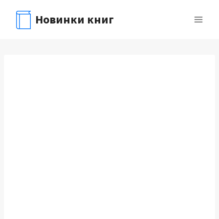
Перейти
Новинки книг
к
содержимому