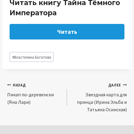
Читать книгу Тайна Тёмного
Императора
Читать
Метки
#
Властелина Богатова
записи:
Навигация
НАЗАД
ДАЛЕЕ
Пикап по-деревенски
Звездная карта для
по
(Яна Лари)
принца (Ирина Эльба и
записям
Татьяна Осинская)