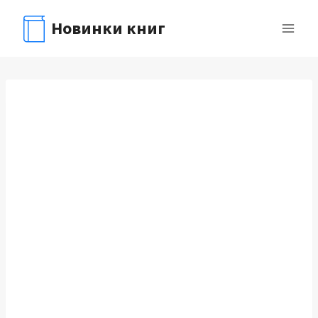
Перейти
Новинки книг
к
содержимому