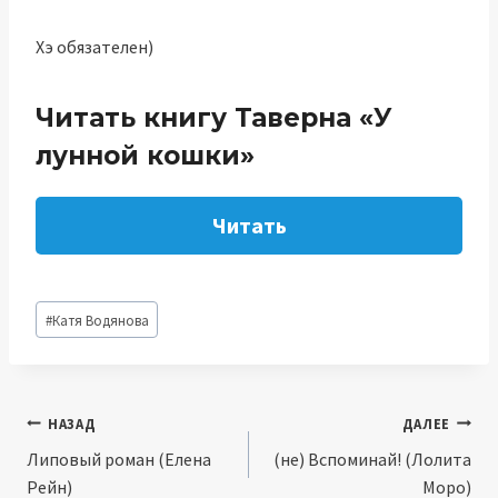
Хэ обязателен)
Читать книгу Таверна «У
лунной кошки»
Читать
Метки
#
Катя Водянова
записи:
Навигация
НАЗАД
ДАЛЕЕ
Липовый роман (Елена
(не) Вспоминай! (Лолита
по
Рейн)
Моро)