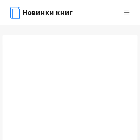
Перейти
Новинки книг
к
содержимому