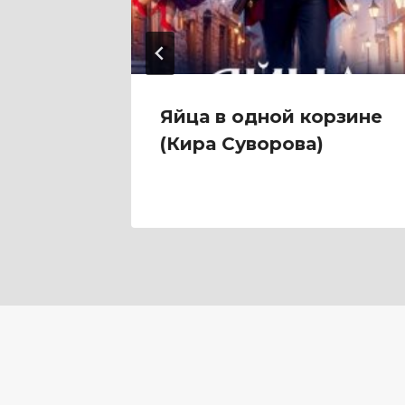
ру,
Яйца в одной корзине
я
(Кира Суворова)