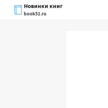
Перейти
Новинки книг
к
book51.ru
содержимому