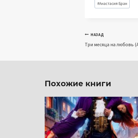
Метки
#
Анастaсия Бран
записи:
Навигация
НАЗАД
Три месяца на любовь (
по
записям
Похожие книги