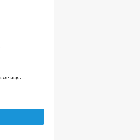
.
иться чаще…