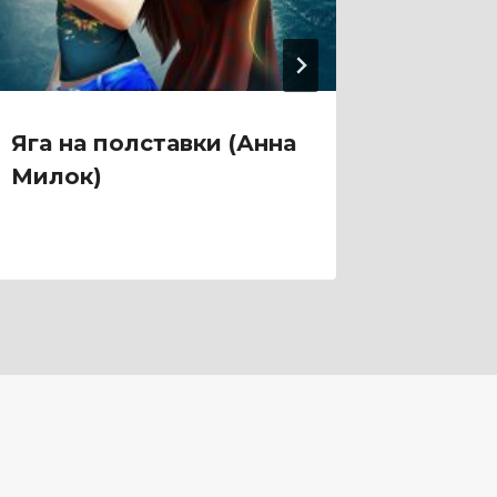
Яга на полставки (Анна
Яга и
Милок)
в деле
Лисин