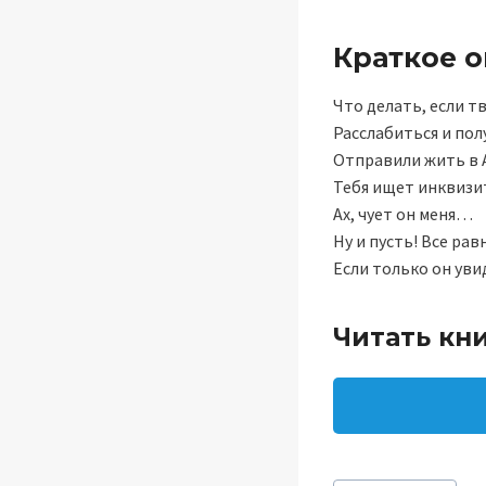
Краткое 
Что делать, если т
Расслабиться и пол
Отправили жить в 
Тебя ищет инквизи
Ах, чует он меня…
Ну и пусть! Все рав
Если только он уви
Читать кн