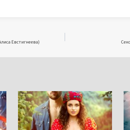
Алиса Евстигнеева)
Сек