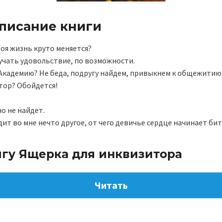
описание книги
воя жизнь круто меняется?
учать удовольствие, по возможности.
Академию? Не беда, подругу найдем, привыкнем к общежитию
тор? Обойдется!
но не найдет.
дит во мне нечто другое, от чего девичье сердце начинает б
игу Ящерка для инквизитора
Читать