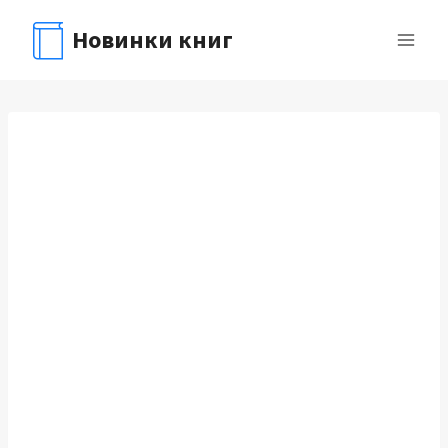
Перейти
Новинки книг
к
содержимому