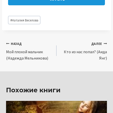
Метки
#
Наталия Веселова
записи:
Навигация
НАЗАД
ДАЛЕЕ
Мой плохой мальчик
Кто из нас попал? (Аида
по
(Надежда Мельникова)
Янг)
записям
Похожие книги