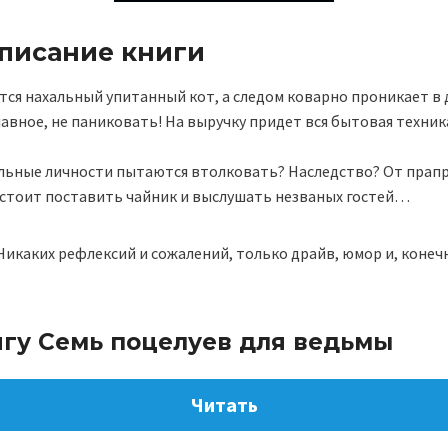
описание книги
тся нахальный упитанный кот, а следом коварно проникает в 
лавное, не паниковать! На выручку придет вся бытовая техник
льные личности пытаются втолковать? Наследство? От прап
 стоит поставить чайник и выслушать незваных гостей…
Никаких рефлексий и сожалений, только драйв, юмор и, конеч
игу Семь поцелуев для ведьмы
Читать