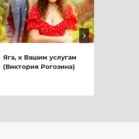
Яга, к Вашим услугам
Яга на
(Виктория Рогозина)
Милок