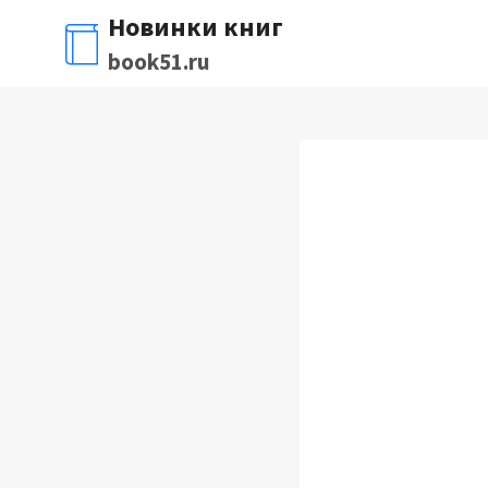
Перейти
Новинки книг
к
book51.ru
содержимому