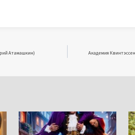
лерий Атамашкин)
Академия Квинтэссен