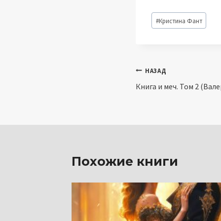
Метки
#
Кристина Фант
записи:
Навигация
НАЗАД
Книга и меч. Том 2 (Ва
по
записям
Похожие книги