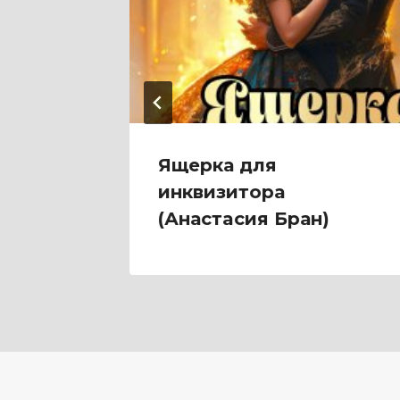
Ольга
Ящерка для
инквизитора
(Анастaсия Бран)