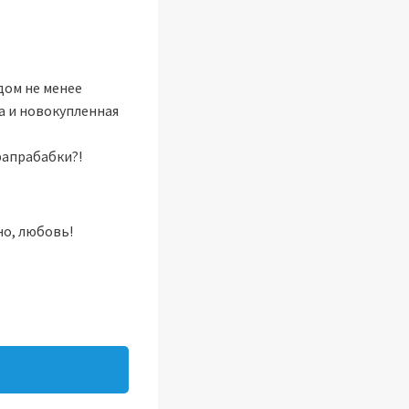
дом не менее
а и новокупленная
рапрабабки?!
но, любовь!