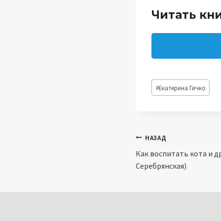
Читать кн
Метки
#
Екатерина Гичко
записи:
Навигация
НАЗАД
Как воспитать кота и д
по
Серебрянская)
записям