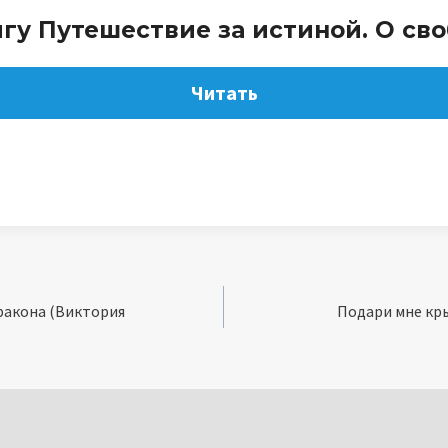
игу Путешествие за истиной. О св
Читать
ракона (Виктория
Подари мне кры