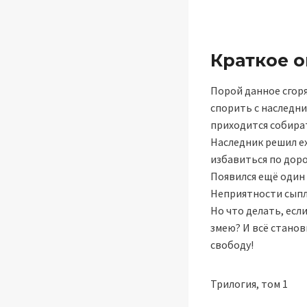
Краткое 
Порой данное сгор
спорить с наследни
приходится собират
Наследник решил ех
избавиться по доро
Появился ещё один 
Неприятности сыплю
Но что делать, есл
змею? И всё станов
свободу!
Трилогия, том 1