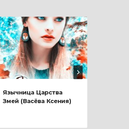
Язычница Царства
Яду, 
Змей (Васёва Ксения)
Придв
(Ольга