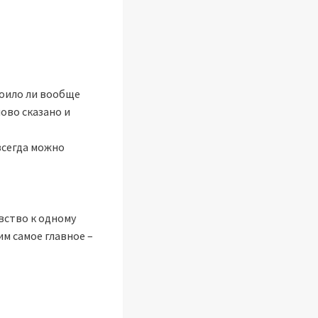
тоило ли вообще
ово сказано и
всегда можно
вство к одному
им самое главное –