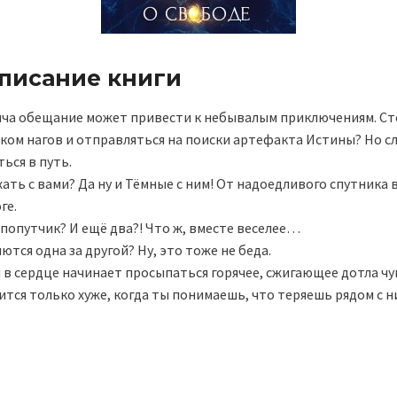
описание книги
яча обещание может привести к небывалым приключениям. С
ком нагов и отправляться на поиски артефакта Истины? Но сл
ься в путь.
ать с вами? Да ну и Тёмные с ним! От надоедливого спутника 
ге.
попутчик? И ещё два?! Что ж, вместе веселее…
тся одна за другой? Ну, это тоже не беда.
и в сердце начинает просыпаться горячее, сжигающее дотла чу
ится только хуже, когда ты понимаешь, что теряешь рядом с н