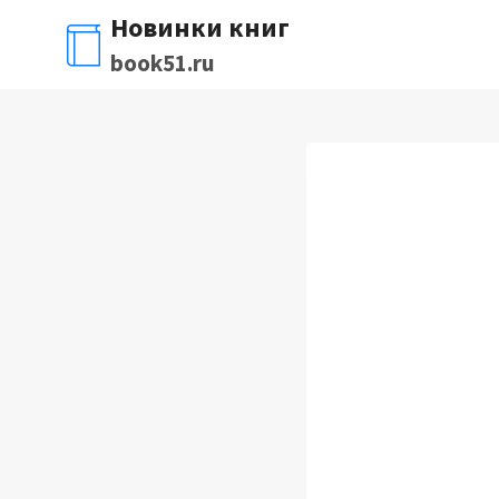
Перейти
Новинки книг
к
book51.ru
содержимому