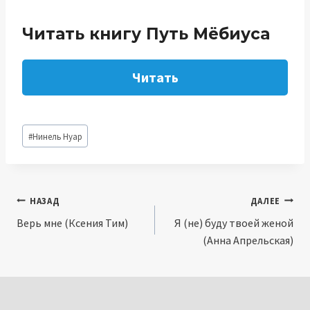
Читать книгу Путь Мёбиуса
Читать
Метки
#
Нинель Нуар
записи:
Навигация
НАЗАД
ДАЛЕЕ
Верь мне (Ксения Тим)
Я (не) буду твоей женой
по
(Анна Апрельская)
записям