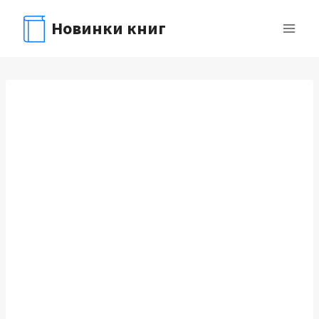
Перейти
Новинки книг
к
содержимому