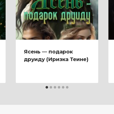
Ясень — подарок
друиду (Иризка Теине)