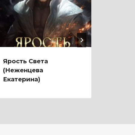
Ярость Света
Ярмар
(Неженцева
Фарди
Екатерина)