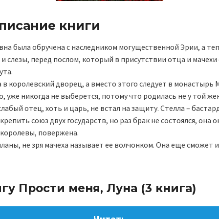
описание книги
вна была обручена с наследником могущественной Эрии, а теп
и слезы, перед послом, который в присутствии отца и мачехи 
ута.
 в королевский дворец, а вместо этого следует в монастырь 
го, уже никогда не выберется, потому что родилась не у той ж
слабый отец, хоть и царь, не встал на защиту. Стелла – баста
репить союз двух государств, но раз брак не состоялся, она о
 королевы, повержена.
планы, не зря мачеха называет ее волчонком. Она еще сможет
гу Прости меня, Луна (3 книга)
Читать