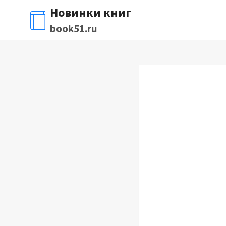
Перейти
Новинки книг
к
book51.ru
содержимому