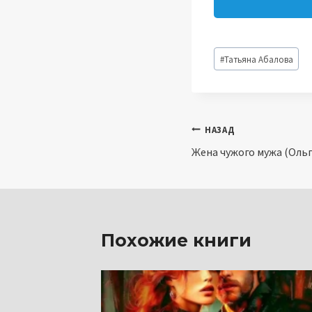
Метки
#
Татьяна Абалова
записи:
Навигация
НАЗАД
Жена чужого мужа (Ольг
по
записям
Похожие книги