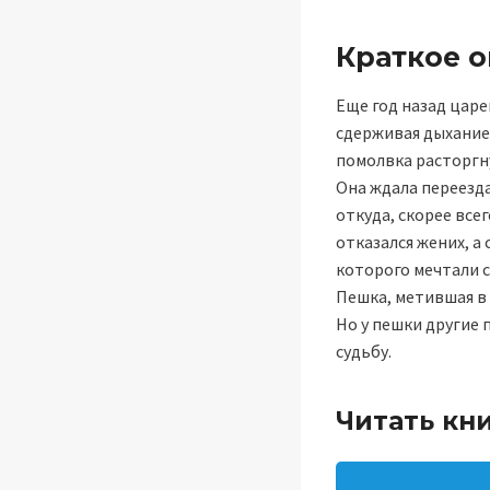
Краткое 
Еще год назад царе
сдерживая дыхание 
помолвка расторгн
Она ждала переезда
откуда, скорее все
отказался жених, а 
которого мечтали ск
Пешка, метившая в
Но у пешки другие 
судьбу.
Читать кни