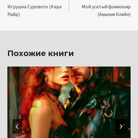
Игрушка Сурового (Кара
Мой усатый фамильяр
по
Райр)
(Амалия Кляйн)
записям
Похожие книги