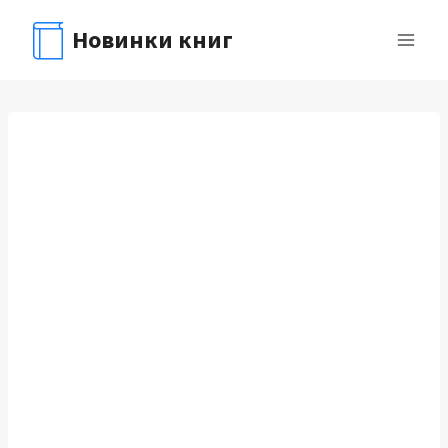
Перейти
Новинки книг
к
содержимому