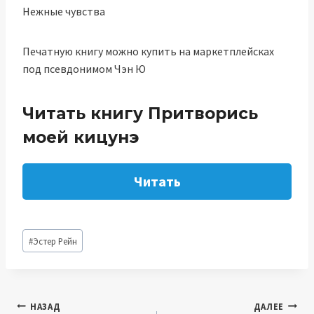
Нежные чувства
Печатную книгу можно купить на маркетплейсках
под псевдонимом Чэн Ю
Читать книгу Притворись
моей кицунэ
Читать
Метки
#
Эстер Рейн
записи:
Навигация
НАЗАД
ДАЛЕЕ