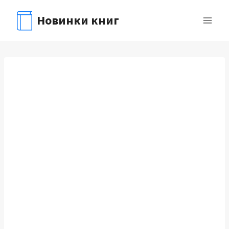
Перейти
Новинки книг
к
содержимому