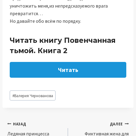
уничтожить меня,из непредсказуемого врага
превратится…
Но давайте обо всём по порядку.
Читать книгу Повенчанная
тьмой. Книга 2
Читать
Метки
#
Валерия Чернованова
записи:
Навигация
НАЗАД
ДАЛЕЕ
Ледяная принцесса
Фиктивная жена для