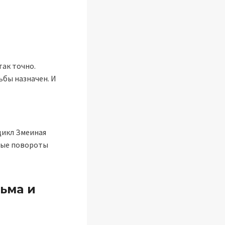
так точно.
дьбы назначен. И
(цикл Змеиная
нные повороты
дьма и