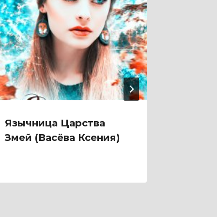
Язычница Царства
Яду, 
Змей (Васёва Ксения)
Придв
(Ольга