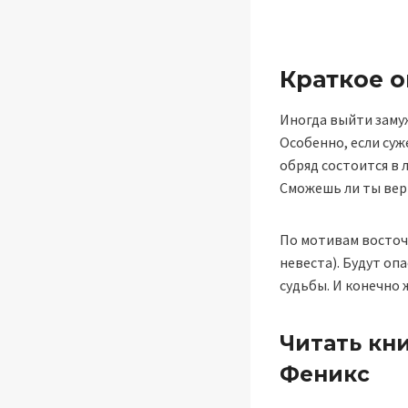
Краткое 
Иногда выйти замуж
Особенно, если суже
обряд состоится в 
Сможешь ли ты вер
По мотивам восточн
невеста). Будут о
судьбы. И конечно ж
Читать кни
Феникс