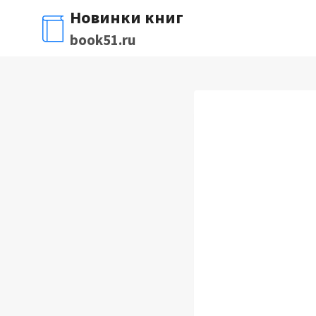
Перейти
Новинки книг
к
book51.ru
содержимому