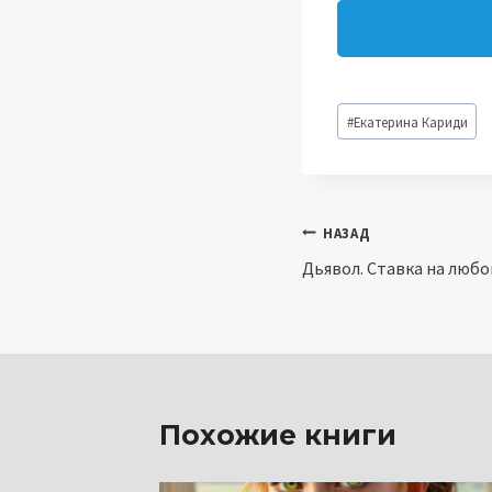
Метки
#
Екатерина Кариди
записи:
Навигация
НАЗАД
Дьявол. Ставка на любо
по
записям
Похожие книги