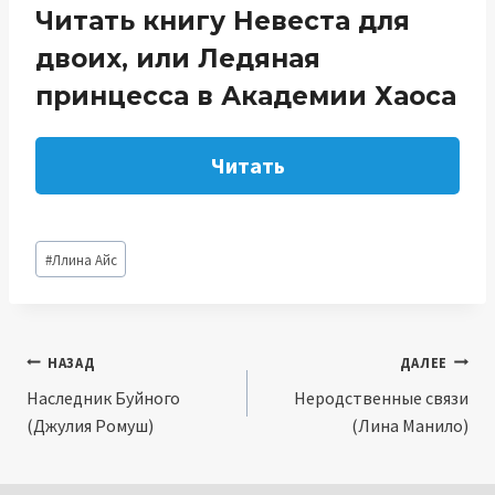
Читать книгу Невеста для
двоих, или Ледяная
принцесса в Академии Хаоса
Читать
Метки
#
Ллина Айс
записи:
Навигация
НАЗАД
ДАЛЕЕ
Наследник Буйного
Неродственные связи
по
(Джулия Ромуш)
(Лина Манило)
записям