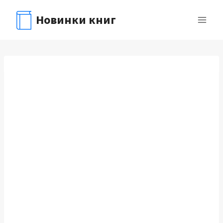
Перейти
Новинки книг
к
содержимому