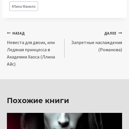
Метки
#
Лина Манило
записи:
Навигация
НАЗАД
ДАЛЕЕ
Невеста для двоих, или
Запретные наслаждения
по
Ледяная принцесса в
(Романова)
записям
Академии Хаоса (Ллина
Айс)
Похожие книги