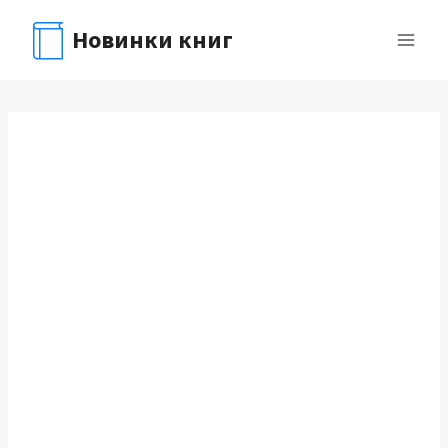
Перейти
Новинки книг
к
содержимому