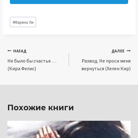
Метки
#
Марина Ли
записи:
Навигация
НАЗАД
ДАЛЕЕ
Не было бы счастья …
Развод. Не проси меня
по
(Кира Фелис)
вернуться (Хелен Кир)
записям
Похожие книги