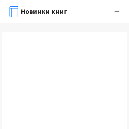
Перейти
Новинки книг
к
содержимому