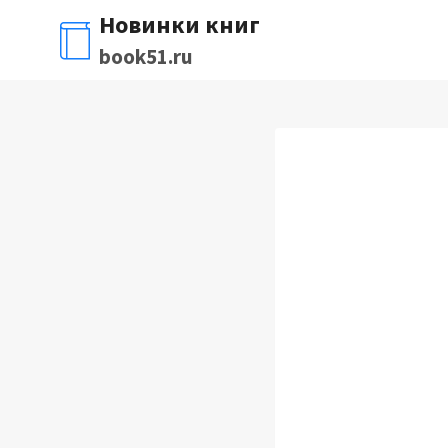
Перейти
Новинки книг
к
book51.ru
содержимому