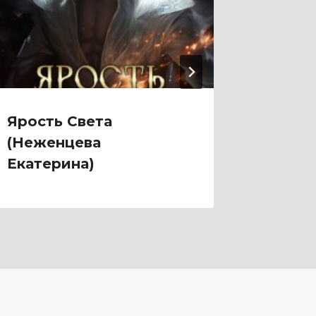
Ярость Света
Ярмар
(Неженцева
Фарди
Екатерина)