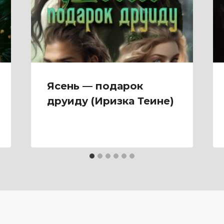
Ясень — подарок
друиду (Иризка Теине)