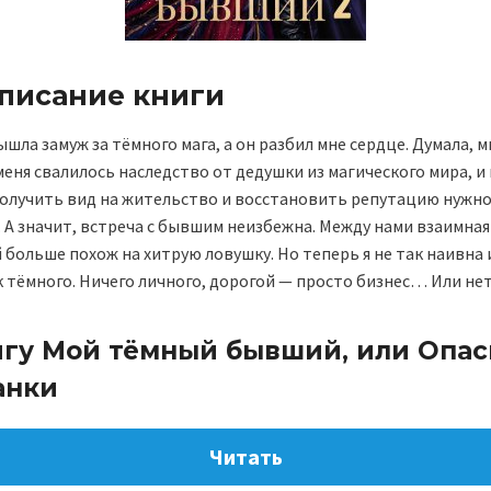
описание книги
шла замуж за тёмного мага, а он разбил мне сердце. Думала, 
 меня свалилось наследство от дедушки из магического мира, и
получить вид на жительство и восстановить репутацию нужн
 А значит, встреча с бывшим неизбежна. Между нами взаимна
 больше похож на хитрую ловушку. Но теперь я не так наивна 
 тёмного. Ничего личного, дорогой — просто бизнес… Или не
игу Мой тёмный бывший, или Опас
анки
Читать