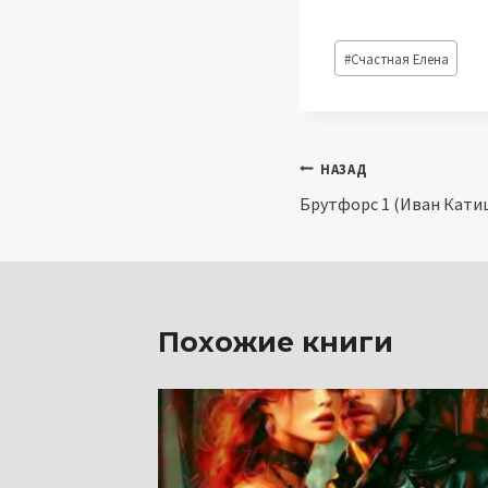
Метки
#
Счастная Елена
записи:
Навигация
НАЗАД
Брутфорс 1 (Иван Кати
по
записям
Похожие книги