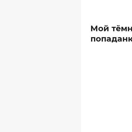
Мой тёмн
попаданк