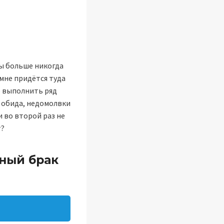
мы больше никогда
 мне придётся туда
о выполнить ряд
я обида, недомолвки
и во второй раз не
т?
ный брак