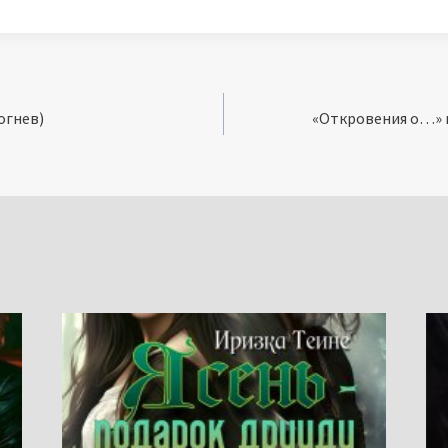
огнев)
«Откровения о…» к