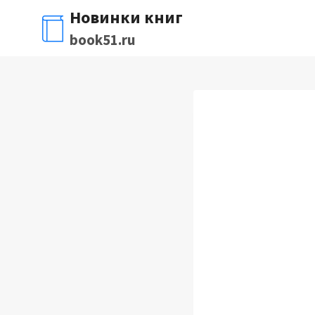
Перейти
Новинки книг
к
book51.ru
содержимому