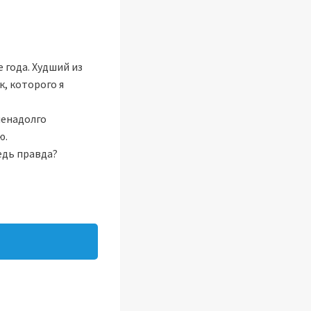
 года. Худший из
к, которого я
ненадолго
ю.
едь правда?