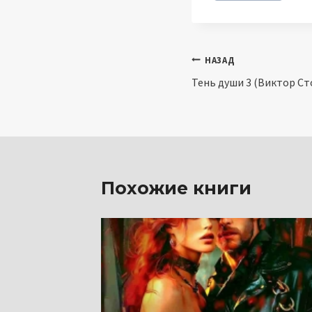
Навигация
НАЗАД
Тень души 3 (Виктор Ст
по
записям
Похожие книги