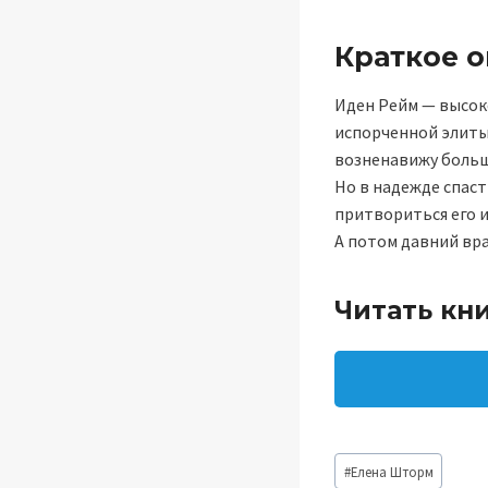
Краткое 
Иден Рейм — высок
испорченной элиты,
возненавижу больш
Но в надежде спаст
притвориться его и
А потом давний вра
Читать кн
Метки
#
Елена Шторм
записи: