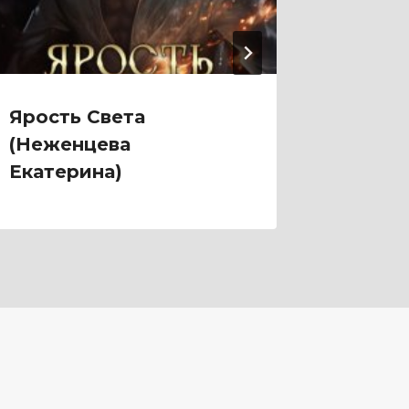
Ярость Света
Ярмар
(Неженцева
Фарди
Екатерина)