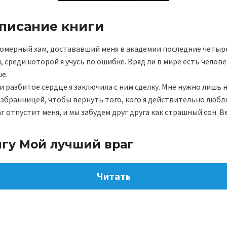
описание книги
омерный хам, достававший меня в академии последние четыре
 среди которой я учусь по ошибке. Вряд ли в мире есть челове
е.
и разбитое сердце я заключила с ним сделку. Мне нужно лишь 
збранницей, чтобы вернуть того, кого я действительно любл
г отпустит меня, и мы забудем друг друга как страшный сон. В
игу Мой лучший враг
Читать