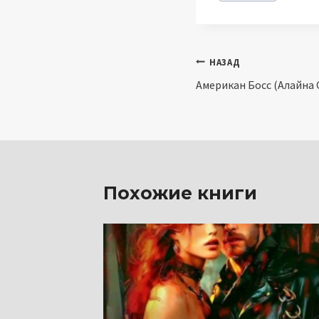
записи:
Навигация
НАЗАД
Американ Босс (Алайна 
по
записям
Похожие книги