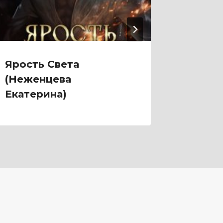
Ярость Света
Ярмар
(Неженцева
Фарди
Екатерина)