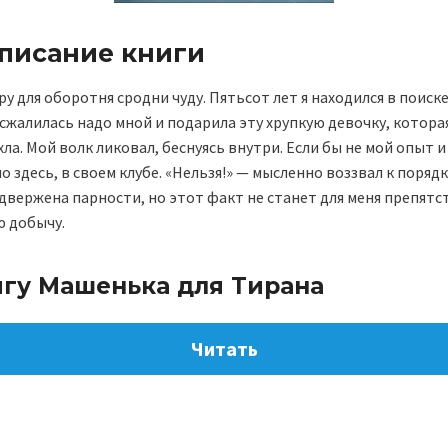
описание книги
у для оборотня сродни чуду. Пятьсот лет я находился в поиске,
 сжалилась надо мной и подарила эту хрупкую девочку, котора
ла. Мой волк ликовал, беснуясь внутри. Если бы не мой опыт 
о здесь, в своем клубе. «Нельзя!» — мысленно воззвал к поряд
двержена парности, но этот факт не станет для меня препятс
ю добычу.
игу Машенька для Тирана
Читать