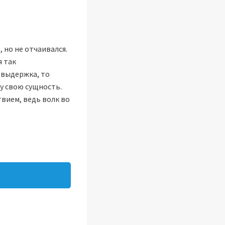
 но не отчаивался.
я так
и выдержка, то
ку свою сущность.
твием, ведь волк во