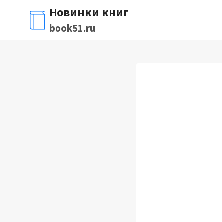
Перейти
Новинки книг
к
book51.ru
содержимому