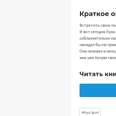
Краткое 
Встретить свою пар
И вот сегодня Луна
соблазнительно пах
овладел бы ею прям
Она человек и непо
мне уже почуял сво
Читать кн
Метки
#
Raya Sport