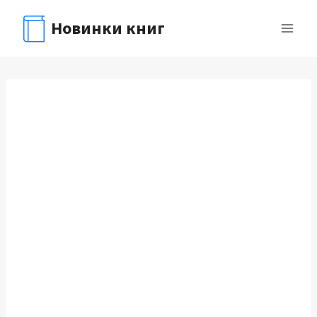
Перейти
Новинки книг
к
содержимому