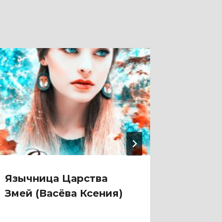
Язычница Царства
Яду, 
Змей (Васёва Ксения)
Придв
(Ольга