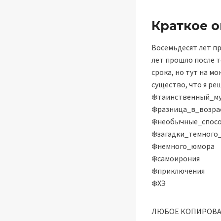
Краткое 
Восемьдесят лет пр
лет прошло после т
срока, но тут на мо
существо, что я реш
❄️таинственный_м
❄️разница_в_возра
❄️необычные_спос
❄️загадки_темного
❄️немного_юмора
❄️самоирония
❄️приключения
❄️ХЭ
ЛЮБОЕ КОПИРОВА