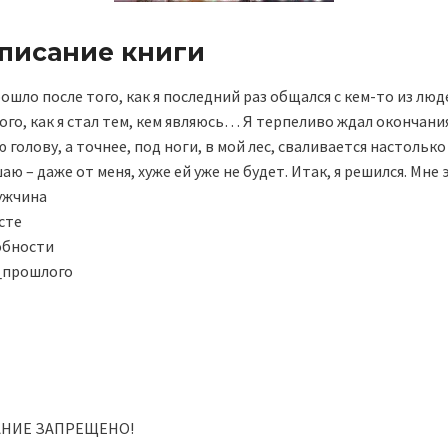
описание книги
ошло после того, как я последний раз общался с кем-то из л
ого, как я стал тем, кем являюсь… Я терпеливо ждал окончан
ю голову, а точнее, под ноги, в мой лес, сваливается настольк
аю – даже от меня, хуже ей уже не будет. Итак, я решился. Мн
ужчина
сте
обности
_прошлого
НИЕ ЗАПРЕЩЕНО!