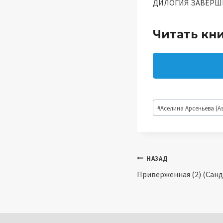
ДИЛОГИЯ ЗАВЕРШ
Читать кн
Метки
#
Аселина Арсеньева (As
записи:
Навигация
НАЗАД
Приверженная (2) (Сан
по
записям