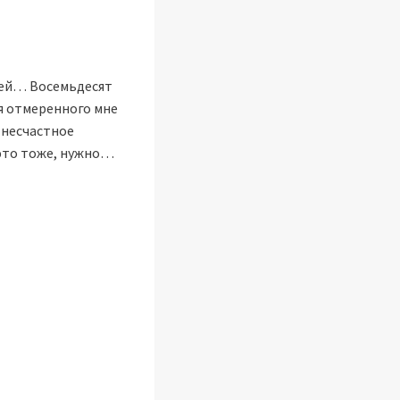
юдей… Восемьдесят
ия отмеренного мне
о несчастное
е это тоже, нужно…