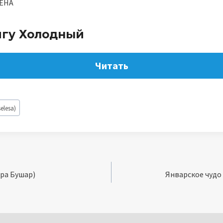
ЕНА
игу Холодный
Читать
elesa)
дра Бушар)
Январское чудо