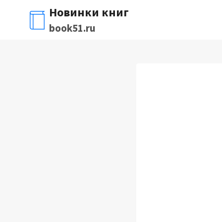
Перейти
Новинки книг
к
book51.ru
содержимому