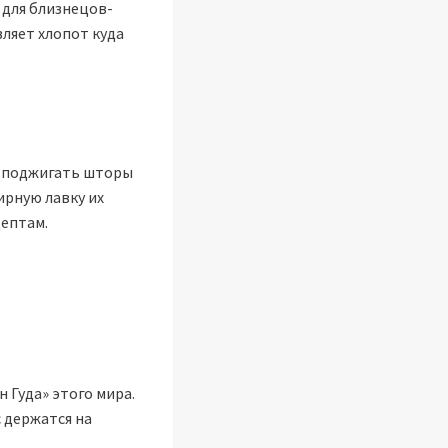
 для близнецов-
ляет хлопот куда
зя поджигать шторы
ирную лавку их
цептам.
 Гуда» этого мира.
с держатся на