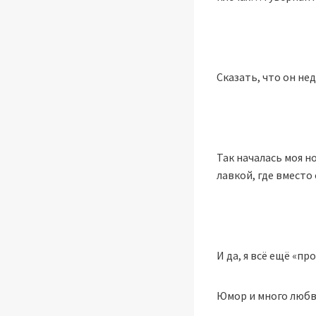
Сказать, что он не
Так началась моя н
лавкой, где вместо
И да, я всё ещё «пр
Юмор и много любви