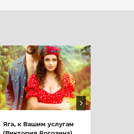
Яга, к Вашим услугам
Яга на
(Виктория Рогозина)
Милок