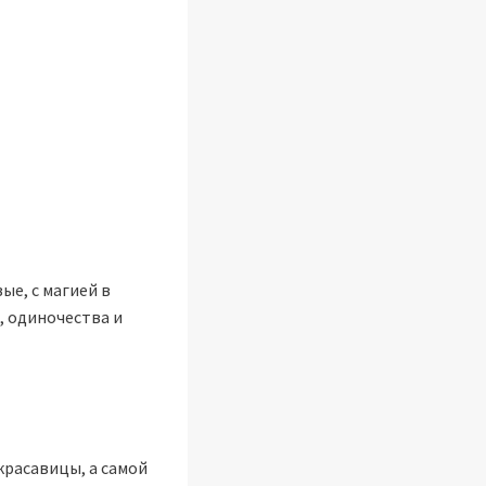
ые, с магией в
, одиночества и
 красавицы, а самой