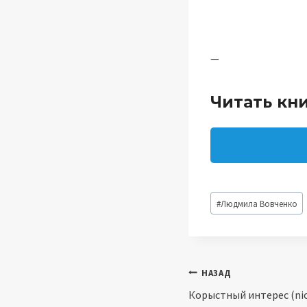
—
Читать кни
Метки
#
Людмила Вовченко
записи:
Навигация
НАЗАД
Корыстный интерес (nic
по