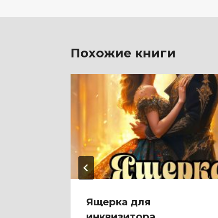
записям
Похожие книги
Ольга
Ящерка для
инквизитора