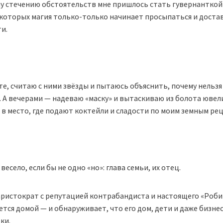
му стечению обстоятельств мне пришлось стать гувернанткой
 которых магия только-только начинает просыпаться и достав
и.
оте, считаю с ними звёзды и пытаюсь объяснить, почему нель
 А вечерами — надеваю «маску» и вытаскиваю из болота ювел
 в место, где подают коктейли и сладости по моим земным ре
весело, если бы не одно «но»: глава семьи, их отец.
ристократ с репутацией контрабандиста и настоящего «Робин
тся домой — и обнаруживает, что его дом, дети и даже бизне
ки.