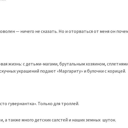
доволен — ничего не сказать. Но и оторваться от меня он поче
овая жизнь: с детьми-магами, брутальным хозяином, сплетнями
 скучных украшений подают «Маргариту» и булочки с корицей.
осто гувернантка». Только для троллей.
, а также много детских салстей и наших земных шуток.