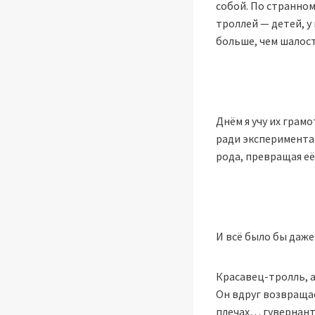
собой. По странно
троллей — детей, у
больше, чем шалост
Днём я учу их грам
ради эксперимента.
рода, превращая её
И всё было бы даже 
Красавец-тролль, а
Он вдруг возвращае
плечах… гувернант