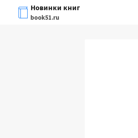
Перейти
Новинки книг
к
book51.ru
содержимому