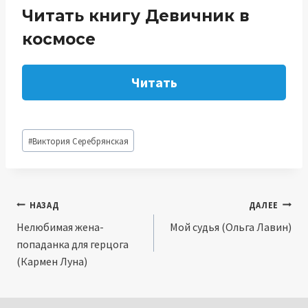
Читать книгу Девичник в
космосе
Читать
Метки
#
Виктория Серебрянская
записи:
Навигация
НАЗАД
ДАЛЕЕ
Нелюбимая жена-
Мой судья (Ольга Лавин)
по
попаданка для герцога
записям
(Кармен Луна)