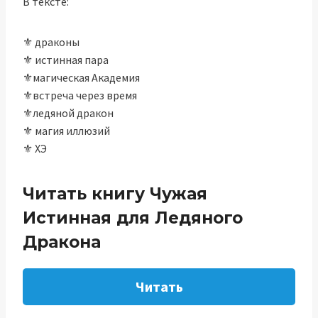
В тексте:
⚜️ драконы
⚜️ истинная пара
⚜️магическая Академия
⚜️встреча через время
⚜️ледяной дракон
⚜️ магия иллюзий
⚜️ ХЭ
Читать книгу Чужая
Истинная для Ледяного
Дракона
Читать