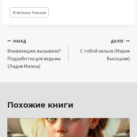
Метки
#
Светлана Томская
записи:
Навигация
НАЗАД
ДАЛЕЕ
Инквизицию вызывали?
С тобой нельзя (Мария
по
Подработка для ведьмы
Высоцкая)
записям
(Лидия Милеш)
Похожие книги