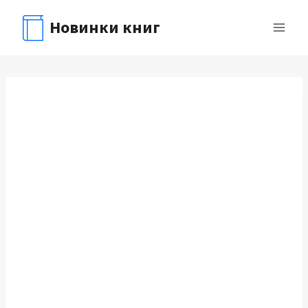
Перейти
Новинки книг
к
содержимому