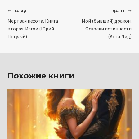
Навигация
НАЗАД
ДАЛЕЕ
Мертвая пехота. Книга
Мой (бывший) дракон.
по
вторая. Изгои (Юрий
Осколки истинности
записям
Погуляй)
(Аста Лид)
Похожие книги