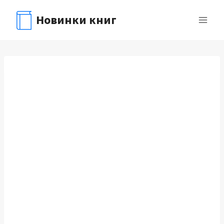
Перейти
Новинки книг
к
содержимому