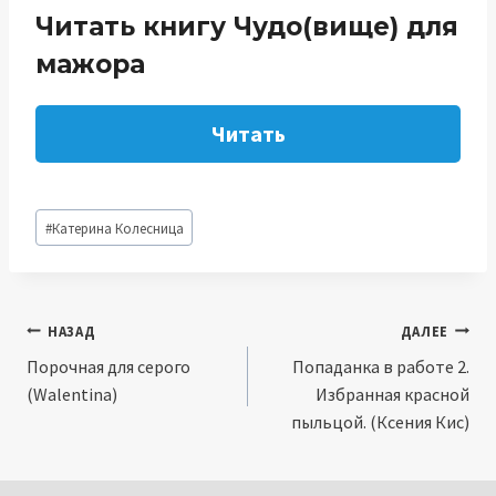
Читать книгу Чудо(вище) для
мажора
Читать
Метки
#
Катерина Колесница
записи:
Навигация
НАЗАД
ДАЛЕЕ
Порочная для серого
Попаданка в работе 2.
по
(Walentina)
Избранная красной
записям
пыльцой. (Ксения Кис)