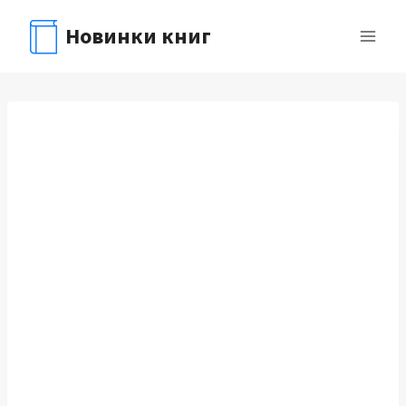
Перейти
Новинки книг
к
содержимому